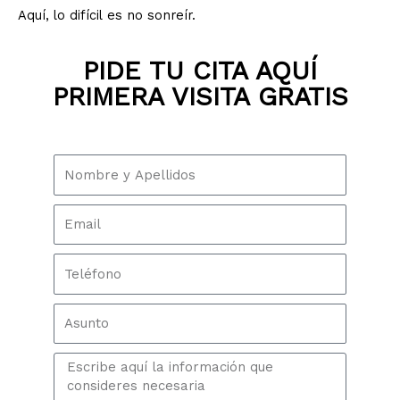
Aquí, lo difícil es no sonreír.
PIDE TU CITA AQUÍ
PRIMERA VISITA GRATIS
N
o
m
E
b
m
r
a
e
T
i
e
l
l
A
é
s
f
u
o
M
n
n
e
t
o
n