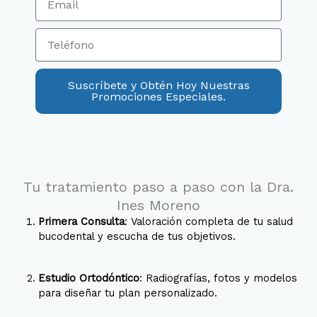
m
r
a
e
T
i
e
l
l
é
Suscríbete y Obtén Hoy Nuestras
f
Promociones Especiales.
o
n
o
Tu tratamiento paso a paso con la Dra.
Ines Moreno
Primera Consulta
: Valoración completa de tu salud
bucodental y escucha de tus objetivos
.
Estudio Ortodóntico
: Radiografías, fotos y modelos
para diseñar tu plan personalizado
.