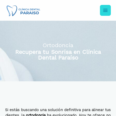
Ir
al
contenido
Ortodoncia
Recupera tu Sonrisa en Clínica
Dental Paraíso
Si estás buscando una solución definitiva para alinear tus
dientes, la
ortodoncia
ha evolucionado. Hoy te ofrece no