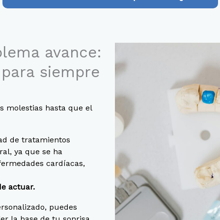
blema avance:
 para siempre
s molestias hasta que el
dad de tratamientos
ral, ya que se ha
nfermedades cardíacas,
e actuar.
ersonalizado, puedes
er la base de tu sonrisa