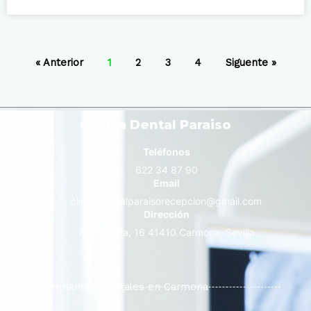
« Anterior
1
2
3
4
Siguente »
Clínica Dental Paraiso
Teléfonos
622 34 87 90
Email
clinicadentalparaisorecepcion@gmail.com
Dirección
Av. Dr. Villa, 16 41410 Carmona, Sevilla
Implantes Dentales en Carmona