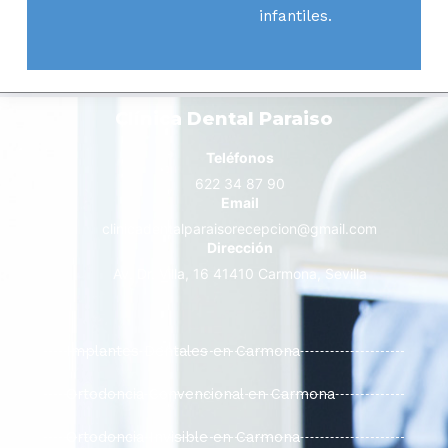
infantiles.
Clínica Dental Paraiso
Teléfonos
622 34 87 90
Email
clinicadentalparaisorecepcion@gmail.com
Dirección
Av. Dr. Villa, 16 41410 Carmona, Sevilla
Implantes Dentales en Carmona
Ortodoncia Convencional en Carmona
Ortodoncia Invisible en Carmona