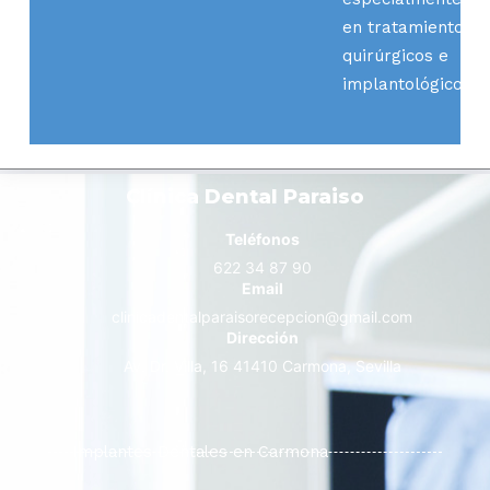
en tratamientos
quirúrgicos e
implantológicos.
Clínica Dental Paraiso
Teléfonos
622 34 87 90
Email
clinicadentalparaisorecepcion@gmail.com
Dirección
Av. Dr. Villa, 16 41410 Carmona, Sevilla
Implantes Dentales en Carmona