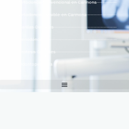
Ortodoncia Convencional en Carmona
Ortodoncia Invisible en Carmona
Carillas Dentales
Periodóncia
Protesis Dentales
Odontopediatría